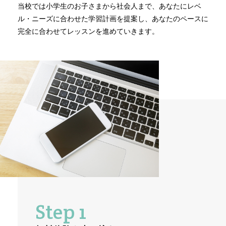
当校では小学生のお子さまから社会人まで、あなたにレベ
ル・ニーズに合わせた学習計画を提案し、あなたのペースに
英語習得への洞察・知見
完全に合わせてレッスンを進めていきます。
ニュース
お問い合わせ
アクセス
Step 1