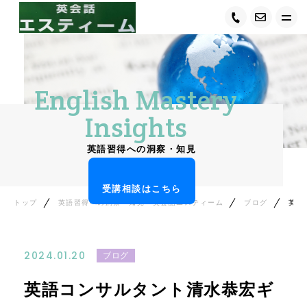
トップ
English Mastery
エスティームについて
Insights
キャンペーン情報
英語習得への洞察・知見
サービス紹介
受講相談はこちら
講師紹介
トップ
英語習得への洞察・知見－英会話エスティーム
ブログ
英語コンサルタント清水恭宏ギター珠玉のギター演奏集
受講者の声
2024.01.20
ブログ
ご入会の流れ
英語コンサルタント清水恭宏ギ
コース・料金について