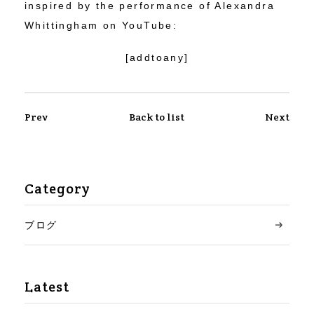
inspired by the performance of Alexandra
Whittingham on YouTube:
[addtoany]
Prev
Back to list
Next
Category
ブログ
Latest