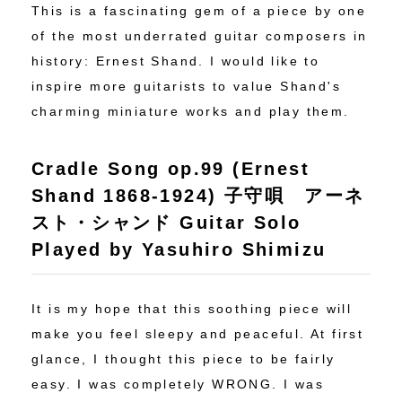
This is a fascinating gem of a piece by one
of the most underrated guitar composers in
history: Ernest Shand. I would like to
inspire more guitarists to value Shand's
charming miniature works and play them.
Cradle Song op.99 (Ernest
Shand 1868-1924) 子守唄 アーネ
スト・シャンド Guitar Solo
Played by Yasuhiro Shimizu
It is my hope that this soothing piece will
make you feel sleepy and peaceful. At first
glance, I thought this piece to be fairly
easy. I was completely WRONG. I was