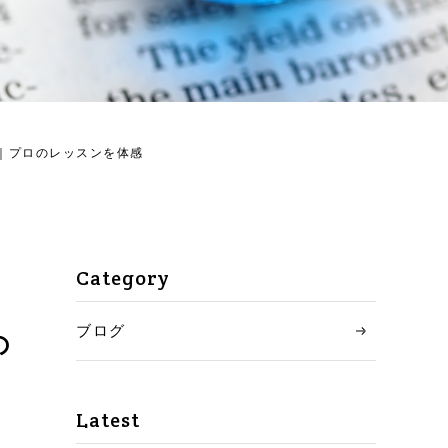
受講者の声
ご入会の流れ
コース・料金について
｜プロのレッスンを体感
英語習得への洞察・知見
ニュース
Category
お問い合わせ
ブログ
の
アクセス
Latest