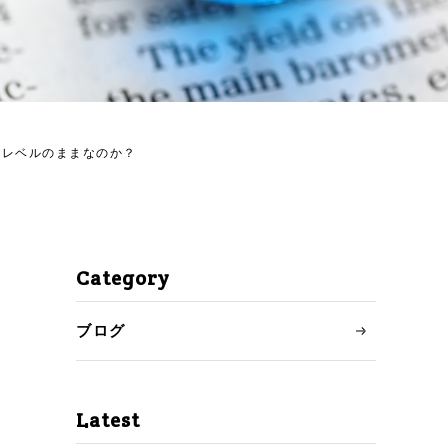
受講者の声
ご入会の流れ
コース・料金について
供レベルのままなのか？
英語習得への洞察・知見
ニュース
Category
お問い合わせ
ブログ
アクセス
Latest